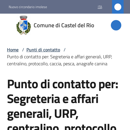
Vai al contenuto
Vai alla navigazione
Vai al footer
Nuovo circondario imolese
ITA
Comune
Comune di Castel del Rio
di
Castel
del Rio
Home
/
Punti di contatto
/
Punto di contatto per: Segreteria e affari generali, URP,
centralino, protocollo, caccia, pesca, anagrafe canina
Amministrazione
Punto di contatto per:
Salta al contenuto
Novità
Segreteria e affari
Servizi
generali, URP,
Vivere
centralino, protocollo,
Castel