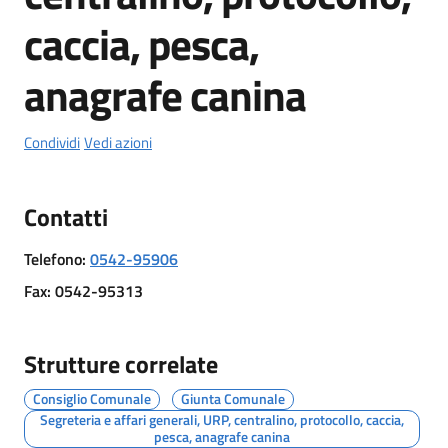
del
caccia, pesca,
Rio
anagrafe canina
Condividi
Vedi azioni
Servizi
on-
line
Contatti
Telefono
:
0542-95906
Tutti
gli
Fax
:
0542-95313
argomenti
Strutture correlate
Consiglio Comunale
Giunta Comunale
Segreteria e affari generali, URP, centralino, protocollo, caccia,
pesca, anagrafe canina