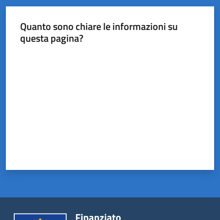
Castel
del
Quanto sono chiare le informazioni su
Rio
questa pagina?
Valuta da 1 a 5 stelle
Servizi
on-
line
Tutti
gli
argomenti