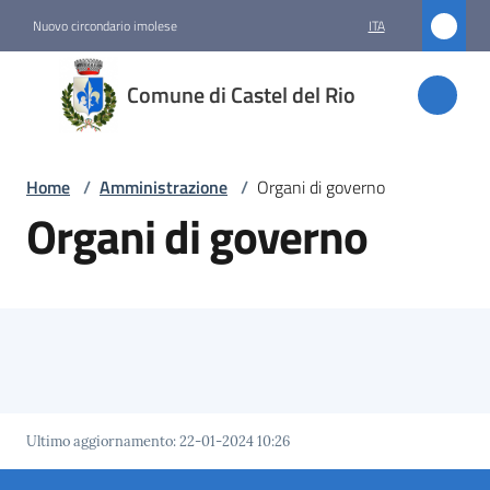
Vai al contenuto
Vai alla navigazione
Vai al footer
Nuovo circondario imolese
ITA
Comune
Comune di Castel del Rio
di
Castel
del Rio
Home
/
Amministrazione
/
Organi di governo
Organi di governo
Amministrazione
Menu selezionato
Novità
Servizi
Ultimo aggiornamento
:
22-01-2024 10:26
Vivere