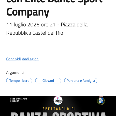
del
Company
Rio
Menu selezionato
11 luglio 2026 ore 21 - Piazza della 
Repubblica Castel del Rio
Servizi
on-
Condividi
Vedi azioni
line
Argomenti
Tutti
gli
Tempo libero
Giovani
Persona e famiglia
argomenti