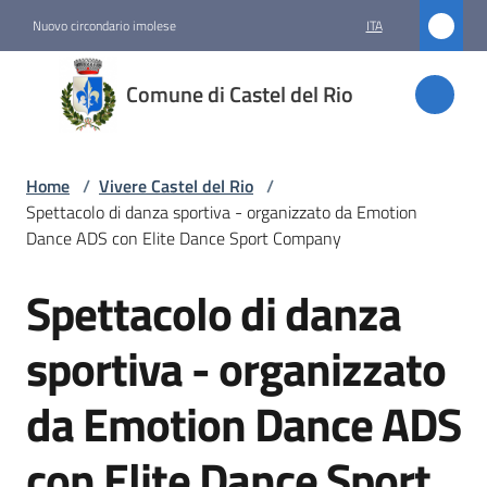
Vai al contenuto
Vai alla navigazione
Vai al footer
Nuovo circondario imolese
ITA
Comune
Comune di Castel del Rio
di
Castel
del Rio
Home
/
Vivere Castel del Rio
/
Spettacolo di danza sportiva - organizzato da Emotion
Dance ADS con Elite Dance Sport Company
Amministrazione
Spettacolo di danza
Salta al contenuto
Novità
sportiva - organizzato
Servizi
da Emotion Dance ADS
Vivere
con Elite Dance Sport
Castel