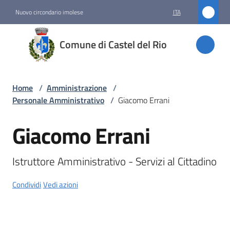
Vai al contenuto
Vai alla navigazione
Vai al footer
Nuovo circondario imolese
ITA
Comune
Comune di Castel del Rio
di
Castel
del Rio
Home
/
Amministrazione
/
Personale Amministrativo
/
Giacomo Errani
Giacomo Errani
Amministrazione
Salta al contenuto
Menu selezionato
Istruttore Amministrativo - Servizi al Cittadino
Novità
Condividi
Vedi azioni
Servizi
Vivere