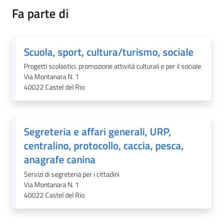
Castel
Fa parte di
del
Rio
Scuola, sport, cultura/turismo, sociale
Progetti scolastici, promozione attività culturali e per il sociale
Via Montanara N. 1
40022
Castel del Rio
Servizi
on-
line
Segreteria e affari generali, URP,
Tutti
centralino, protocollo, caccia, pesca,
gli
anagrafe canina
argomenti
Servizi di segreteria per i cittadini
Via Montanara N. 1
40022
Castel del Rio