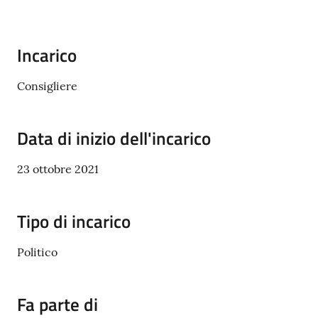
Castel
del
Rio
Incarico
Consigliere
Servizi
Data di inizio dell'incarico
on-
line
23 ottobre 2021
Tutti
Tipo di incarico
gli
argomenti
Politico
Fa parte di