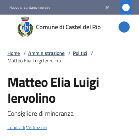
Vai al contenuto
Vai alla navigazione
Vai al footer
Nuovo circondario imolese
ITA
Comune
Comune di Castel del Rio
di
Castel
del Rio
Home
/
Amministrazione
/
Politici
/
Matteo Elia Luigi Iervolino
Matteo Elia Luigi
Amministrazione
Salta al contenuto
Menu selezionato
Iervolino
Novità
Consigliere di minoranza
Servizi
Condividi
Vedi azioni
Vivere