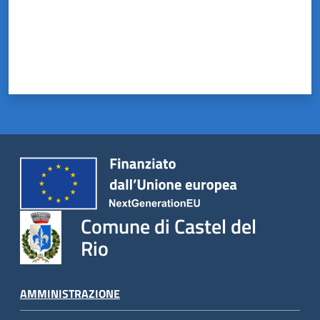
Castel
del
Rio
Servizi
on-
line
Tutti
Comune di Castel del
gli
argomenti
Rio
AMMINISTRAZIONE