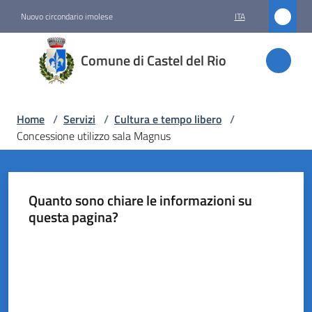
Vai al contenuto
Vai alla navigazione
Vai al footer
Nuovo circondario imolese
ITA
Comune
Comune di Castel del Rio
di
Castel
del Rio
Home
/
Servizi
/
Cultura e tempo libero
/
Concessione utilizzo sala Magnus
Amministrazione
Quanto sono chiare le informazioni su
Novità
questa pagina?
Valuta da 1 a 5 stelle
Servizi
Menu selezionato
Vivere