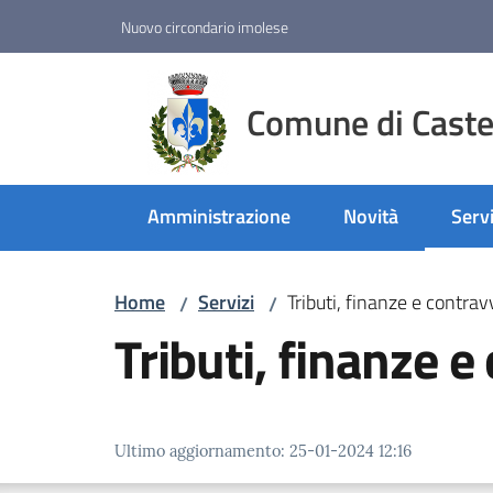
Vai al contenuto
Vai alla navigazione
Vai al footer
Nuovo circondario imolese
Comune di Castel
Amministrazione
Novità
Servi
Menu
Home
Servizi
Tributi, finanze e contra
/
/
Tributi, finanze 
Ultimo aggiornamento
:
25-01-2024 12:16