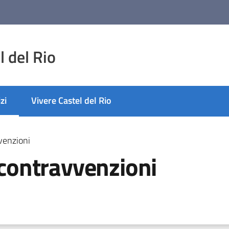
 del Rio
zi
Vivere Castel del Rio
 selezionato
vvenzioni
e contravvenzioni