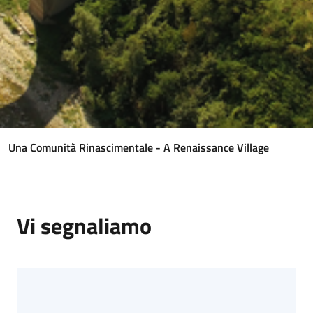
del
Rio
Servizi
on-
line
Una Comunità Rinascimentale - A Renaissance Village
Tutti
gli
argomenti
Vi segnaliamo