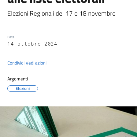
Castel
del
Elezioni Regionali del 17 e 18 novembre
Rio
Data
:
14 ottobre 2024
Servizi
Condividi
Vedi azioni
on-
line
Argomenti
Tutti
Elezioni
gli
argomenti