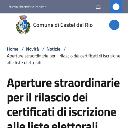
Vai al contenuto
Vai alla navigazione
Vai al footer
Nuovo circondario imolese
ITA
Comune
Comune di Castel del Rio
di
Castel
del Rio
Home
/
Novità
/
Notizie
/
Aperture straordinarie per il rilascio dei certificati di iscrizione
alle liste elettorali
Amministrazione
Aperture straordinarie
Salta al contenuto
Novità
per il rilascio dei
Menu selezionato
certificati di iscrizione
Servizi
alle liste elettorali
Vivere