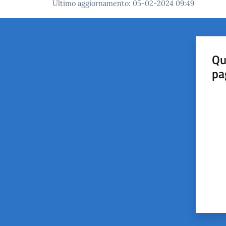
Ultimo aggiornamento
:
05-02-2024 09:49
Qu
pa
Valut