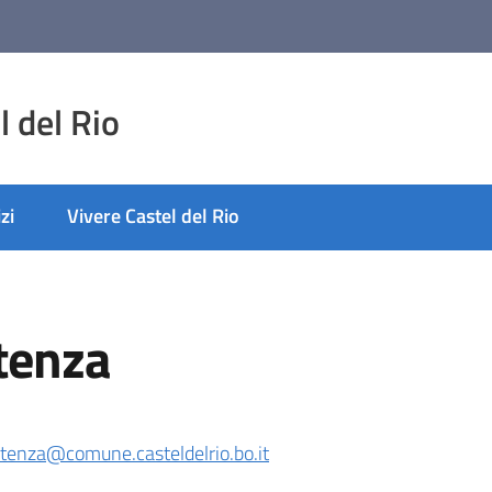
 del Rio
zi
Vivere Castel del Rio
stenza
stenza@comune.casteldelrio.bo.it