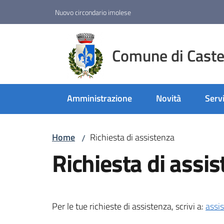
Vai al contenuto
Vai alla navigazione
Vai al footer
Nuovo circondario imolese
Comune di Castel
Amministrazione
Novità
Servi
Home
Richiesta di assistenza
/
Richiesta di assi
Per le tue richieste di assistenza, scrivi a:
assi