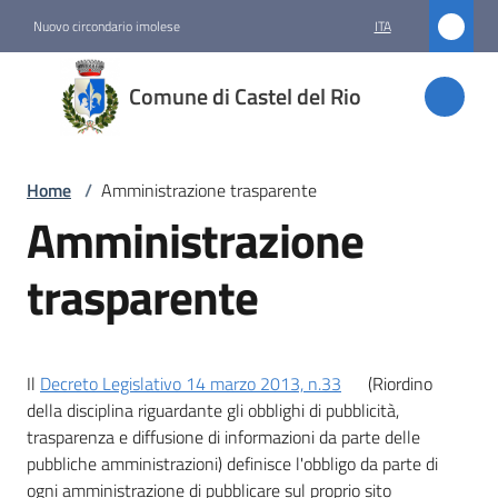
Vai al contenuto
Vai alla navigazione
Vai al footer
Nuovo circondario imolese
ITA
Comune
Comune di Castel del Rio
di
Castel
del Rio
Home
/
Amministrazione trasparente
Amministrazione
trasparente
Amministrazione
Menu selezionato
Novità
Il
Decreto Legislativo 14 marzo 2013, n.33
(Riordino
della disciplina riguardante gli obblighi di pubblicità,
Servizi
trasparenza e diffusione di informazioni da parte delle
pubbliche amministrazioni) definisce l'obbligo da parte di
Vivere
ogni amministrazione di pubblicare sul proprio sito