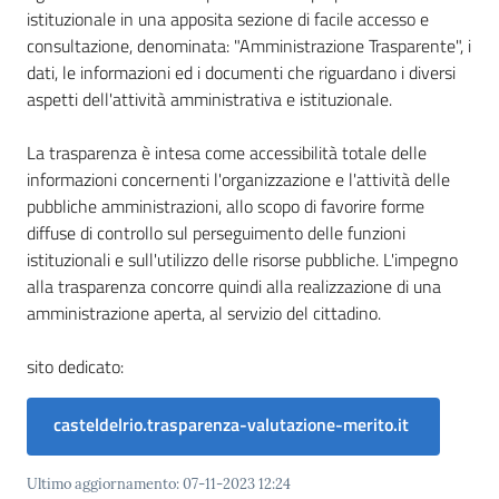
Castel
istituzionale in una apposita sezione di facile accesso e
del
consultazione, denominata: "Amministrazione Trasparente", i
Rio
dati, le informazioni ed i documenti che riguardano i diversi
aspetti dell'attività amministrativa e istituzionale.
La trasparenza è intesa come accessibilità totale delle
informazioni concernenti l'organizzazione e l'attività delle
Servizi
pubbliche amministrazioni, allo scopo di favorire forme
on-
diffuse di controllo sul perseguimento delle funzioni
line
istituzionali e sull'utilizzo delle risorse pubbliche. L'impegno
alla trasparenza concorre quindi alla realizzazione di una
amministrazione aperta, al servizio del cittadino.
Tutti
gli
sito dedicato:
argomenti
casteldelrio.trasparenza-valutazione-merito.it
Ultimo aggiornamento
:
07-11-2023 12:24