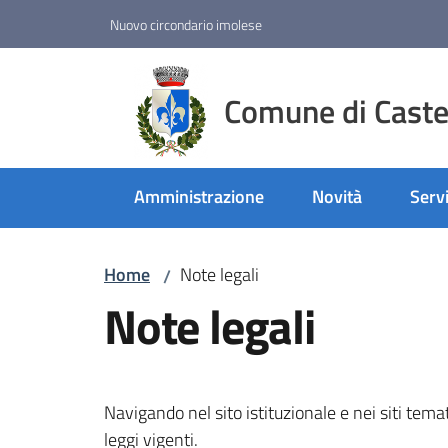
Vai al contenuto
Vai alla navigazione
Vai al footer
Nuovo circondario imolese
Comune di Castel
Amministrazione
Novità
Servi
Home
Note legali
/
Note legali
Navigando nel sito istituzionale e nei siti temat
leggi vigenti.