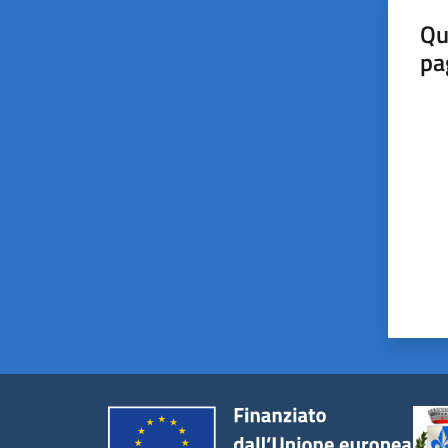
Qu
pa
Valut