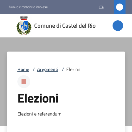
Vai al contenuto
Vai alla navigazione
Vai al footer
Nuovo circondario imolese
ITA
Comune
Comune di Castel del Rio
di
Castel
del Rio
Home
/
Argomenti
/
Elezioni
Amministrazione
Novità
Elezioni
Servizi
Elezioni e referendum
Vivere
Castel