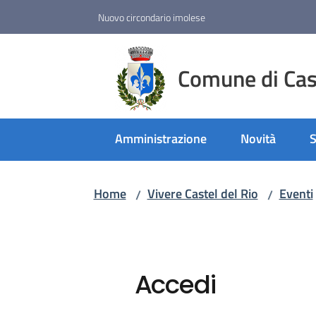
Vai al contenuto
Vai alla navigazione
Vai al footer
Nuovo circondario imolese
Comune di Cast
Amministrazione
Novità
S
Home
Vivere Castel del Rio
Eventi
/
/
Accedi