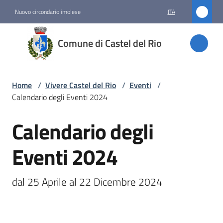
Vai al contenuto
Vai alla navigazione
Vai al footer
Nuovo circondario imolese
ITA
Comune
Comune di Castel del Rio
di
Castel
del Rio
Home
/
Vivere Castel del Rio
/
Eventi
/
Calendario degli Eventi 2024
Calendario degli
Amministrazione
Salta al contenuto
Eventi 2024
Novità
Servizi
dal 25 Aprile al 22 Dicembre 2024
Vivere
Castel