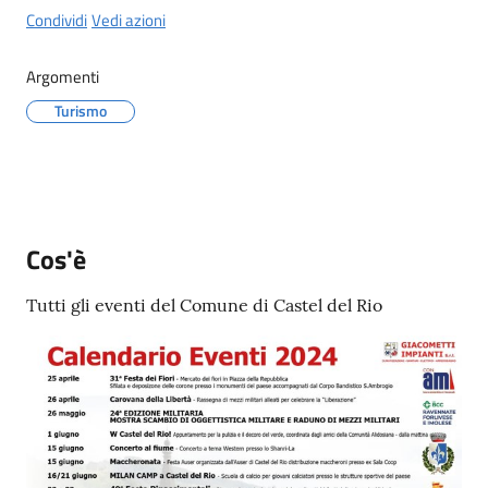
del
Condividi
Vedi azioni
Rio
Menu selezionato
Argomenti
Turismo
Servizi
on-
line
Cos'è
Tutti gli eventi del Comune di Castel del Rio
Tutti
gli
argomenti