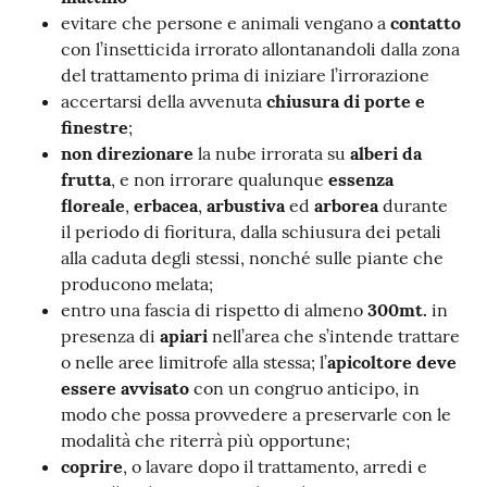
evitare che persone e animali vengano a
contatto
con l’insetticida irrorato allontanandoli dalla zona
del trattamento prima di iniziare l’irrorazione
accertarsi della avvenuta
chiusura di porte e
finestre
;
non direzionare
la nube irrorata su
alberi da
frutta
, e non irrorare qualunque
essenza
floreale
,
erbacea
,
arbustiva
ed
arborea
durante
il periodo di fioritura, dalla schiusura dei petali
alla caduta degli stessi, nonché sulle piante che
producono melata;
entro una fascia di rispetto di almeno
300mt.
in
presenza di
apiari
nell’area che s’intende trattare
o nelle aree limitrofe alla stessa; l’
apicoltore deve
essere avvisato
con un congruo anticipo, in
modo che possa provvedere a preservarle con le
modalità che riterrà più opportune;
coprire
, o lavare dopo il trattamento, arredi e