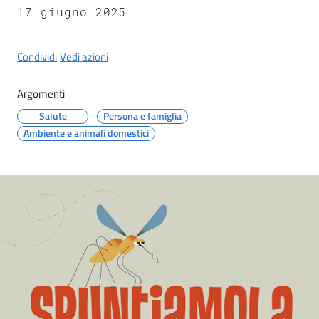
Castel
17 giugno 2025
del
Rio
Condividi
Vedi azioni
Argomenti
Salute
Persona e famiglia
Servizi
Ambiente e animali domestici
on-
line
Tutti
gli
argomenti