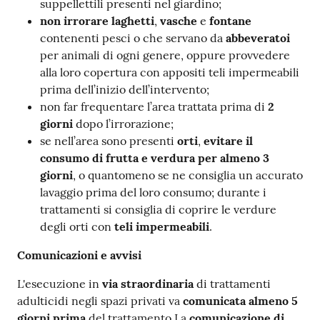
suppellettili presenti nel giardino;
non irrorare laghetti
,
vasche
e
fontane
contenenti pesci o che servano da
abbeveratoi
per animali di ogni genere, oppure provvedere
alla loro copertura con appositi teli impermeabili
prima dell’inizio dell’intervento;
non far frequentare l’area trattata prima di
2
giorni
dopo l’irrorazione;
se nell’area sono presenti
orti
,
evitare il
consumo di frutta e verdura per almeno 3
giorni
, o quantomeno se ne consiglia un accurato
lavaggio prima del loro consumo; durante i
trattamenti si consiglia di coprire le verdure
degli orti con
teli impermeabili
.
Comunicazioni e avvisi
L'esecuzione in
via straordinaria
di trattamenti
adulticidi negli spazi privati va
comunicata almeno 5
giorni prima
del trattamento.La
comunicazione di