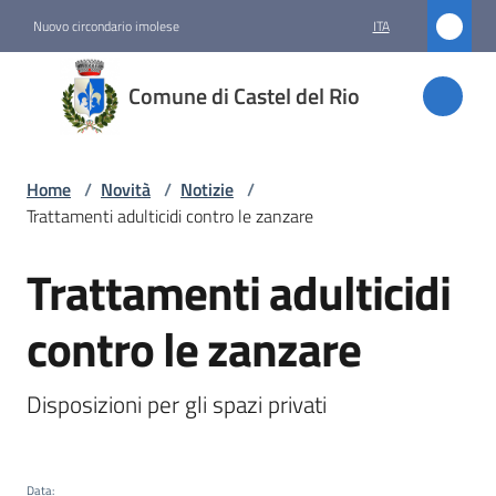
Vai al contenuto
Vai alla navigazione
Vai al footer
Nuovo circondario imolese
ITA
Comune
Comune di Castel del Rio
di
Castel
del Rio
Home
/
Novità
/
Notizie
/
Trattamenti adulticidi contro le zanzare
Trattamenti adulticidi
Amministrazione
Salta al contenuto
contro le zanzare
Novità
Menu selezionato
Disposizioni per gli spazi privati
Servizi
Vivere
Data
: