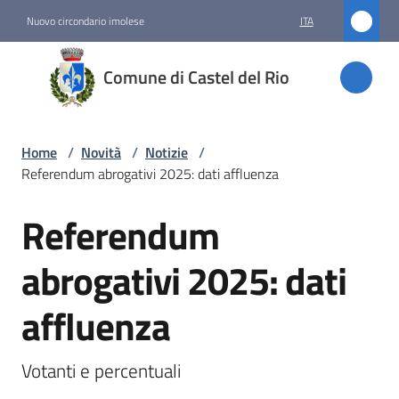
Vai al contenuto
Vai alla navigazione
Vai al footer
Nuovo circondario imolese
ITA
Comune
Comune di Castel del Rio
di
Castel
del Rio
Home
/
Novità
/
Notizie
/
Referendum abrogativi 2025: dati affluenza
Referendum
Amministrazione
Salta al contenuto
abrogativi 2025: dati
Novità
Menu selezionato
affluenza
Servizi
Votanti e percentuali
Vivere