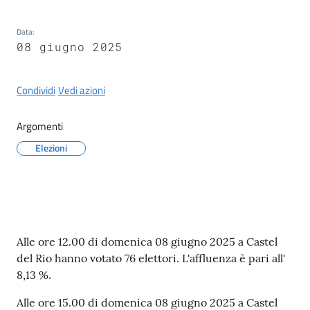
Castel
del
Data
:
Rio
08 giugno 2025
Condividi
Vedi azioni
Argomenti
Servizi
on-
Elezioni
line
Tutti
gli
argomenti
Contenuto
Alle ore 12.00 di domenica 08 giugno 2025 a Castel
del Rio hanno votato 76 elettori. L'affluenza è pari all'
8,13 %.
Alle ore 15.00 di domenica 08 giugno 2025 a Castel