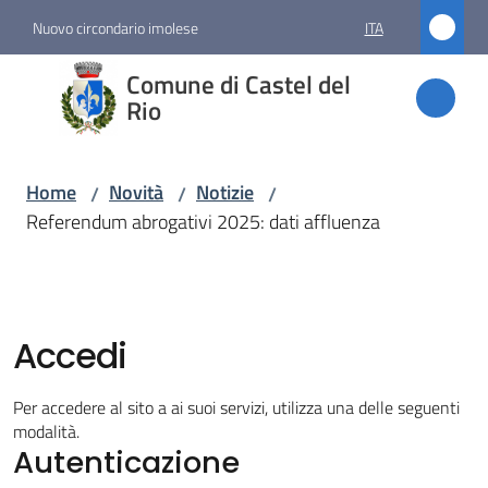
Vai al contenuto
Vai alla navigazione
Vai al footer
Nuovo circondario imolese
ITA
Comune
Comune di Castel del
di
Rio
Castel
del Rio
Home
Novità
Notizie
/
/
/
Referendum abrogativi 2025: dati affluenza
Amministrazione
Novità
Accedi
Menu selezionato
Per accedere al sito a ai suoi servizi, utilizza una delle seguenti
Servizi
modalità.
Autenticazione
Vivere