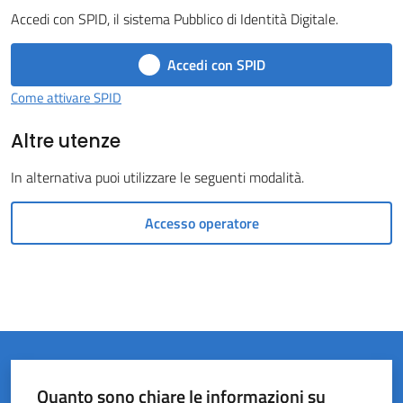
Accedi con SPID, il sistema Pubblico di Identità Digitale.
Castel
del
Accedi con SPID
Rio
Come attivare SPID
Altre utenze
In alternativa puoi utilizzare le seguenti modalità.
Servizi
on-
Accesso operatore
line
Tutti
gli
argomenti
Quanto sono chiare le informazioni su