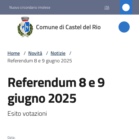
Vai al contenuto
Vai alla navigazione
Vai al footer
Nuovo circondario imolese
ITA
Comune
Comune di Castel del Rio
di
Castel
del Rio
Home
/
Novità
/
Notizie
/
Referendum 8 e 9 giugno 2025
Referendum 8 e 9
Amministrazione
Salta al contenuto
giugno 2025
Novità
Menu selezionato
Esito votazioni
Servizi
Vivere
Data
: