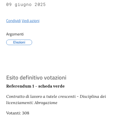
Castel
09 giugno 2025
del
Rio
Condividi
Vedi azioni
Argomenti
Elezioni
Servizi
on-
line
Tutti
Contenuto
Esito definitivo votazioni
gli
argomenti
Referendum 1 - scheda verde
Contratto di lavoro a tutele crescenti - Disciplina dei
licenziamenti: Abrogazione
Votanti: 308