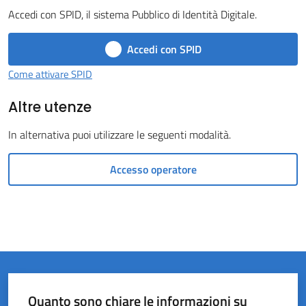
Accedi con SPID, il sistema Pubblico di Identità Digitale.
Castel
del
Accedi con SPID
Rio
Come attivare SPID
Altre utenze
In alternativa puoi utilizzare le seguenti modalità.
Servizi
on-
Accesso operatore
line
Tutti
gli
argomenti
Quanto sono chiare le informazioni su