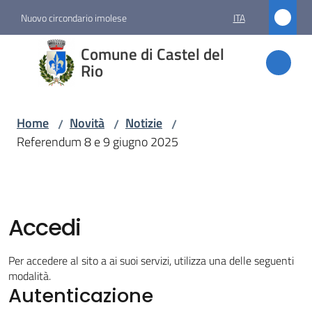
Vai al contenuto
Vai alla navigazione
Vai al footer
Nuovo circondario imolese
ITA
Comune
Comune di Castel del
di
Rio
Castel
del Rio
Home
Novità
Notizie
/
/
/
Referendum 8 e 9 giugno 2025
Amministrazione
Novità
Accedi
Menu selezionato
Per accedere al sito a ai suoi servizi, utilizza una delle seguenti
Servizi
modalità.
Autenticazione
Vivere