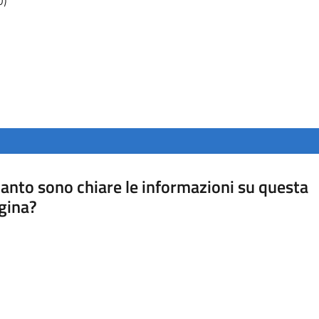
O)
anto sono chiare le informazioni su questa
gina?
a da 1 a 5 stelle