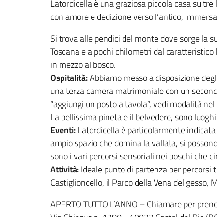
Latordicella è una graziosa piccola casa su tre l
con amore e dedizione verso l’antico, immersa n
Si trova alle pendici del monte dove sorge la su
Toscana e a pochi chilometri dal caratteristico
in mezzo al bosco.
Ospitalità:
Abbiamo messo a disposizione degli 
una terza camera matrimoniale con un secondo 
“aggiungi un posto a tavola”, vedi modalità nel sit
La bellissima pineta e il belvedere, sono luoghi
Eventi:
Latordicella è particolarmente indicata
ampio spazio che domina la vallata, si possono 
sono i vari percorsi sensoriali nei boschi che c
Attività:
Ideale punto di partenza per percorsi t
Castiglioncello, il Parco della Vena del gesso,
APERTO TUTTO L’ANNO – Chiamare per preno