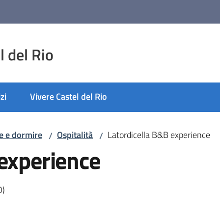
 del Rio
zi
Vivere Castel del Rio
e e dormire
Ospitalità
Latordicella B&B experience
/
/
 experience
O)