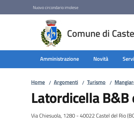
Vai al contenuto
Vai alla navigazione
Vai al footer
Nuovo circondario imolese
Comune di Castel
Amministrazione
Novità
Servi
Home
Argomenti
Turismo
Mangiar
/
/
/
Latordicella B&B
Via Chiesuola, 1280 - 40022 Castel del Rio (B