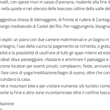
ivelli, con spessi muri in sasso d’arenaria, risalente alla fine 
ella quiete e nel silenzio delle boscose colline della valle de
ggestiva chiesa di Valmaggiore, di fronte al rudere di Cantaga
 borgo medioevale di Castel del Rio. Per raggiungerla, bisogna
ospiti: un piano con due camere matrimoniali e un bagno in 
bagno, l’uso della cucina (a pagamento se richiesta, o gratu
o) e la possibilità di usufruire di tutti gli spazi interni ed est
 ideali dove passeggiare, rilassarsi e ammirare il paesaggio e 
 come location per eventi privati, compleanni, feste, annivers
fare corsi di yoga/meditazione/bagni di suono, oltre che conc
ircondano la casa.
rek e mountain bike e per visitare numerosi siti turistici com
 Monte la Fine e altre zone incontaminate oltre il confine tosc
tazione