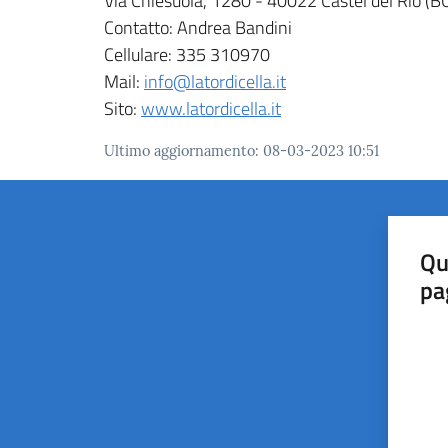
Via Chiesuola, 1280 - 40022 Castel del Rio (B
Contatto: Andrea Bandini
Cellulare: 335 310970
Mail:
info@latordicella.it
Sito:
www.latordicella.it
Ultimo aggiornamento
:
08-03-2023 10:51
Qu
pa
Valut