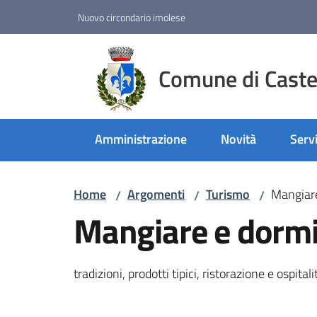
Vai al contenuto
Vai alla navigazione
Vai al footer
Nuovo circondario imolese
Comune di Castel
Amministrazione
Novità
Servi
Home
Argomenti
Turismo
Mangiare
/
/
/
Mangiare e dormi
tradizioni, prodotti tipici, ristorazione e ospitali