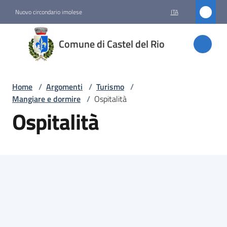
Vai al contenuto
Vai alla navigazione
Vai al footer
Nuovo circondario imolese
ITA
Comune
Comune di Castel del Rio
di
Castel
del Rio
Home
/
Argomenti
/
Turismo
/
Mangiare e dormire
/
Ospitalità
Ospitalità
Amministrazione
Novità
Servizi
Vivere
Castel