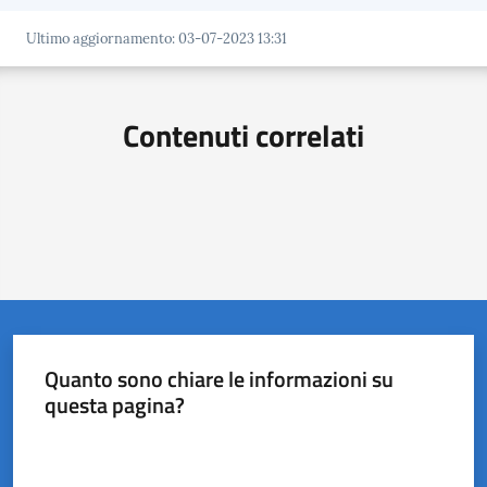
del
Rio
Ultimo aggiornamento
:
03-07-2023 13:31
Contenuti correlati
Servizi
on-
line
Tutti
gli
argomenti
Menu selezionato
Quanto sono chiare le informazioni su
questa pagina?
Valuta da 1 a 5 stelle