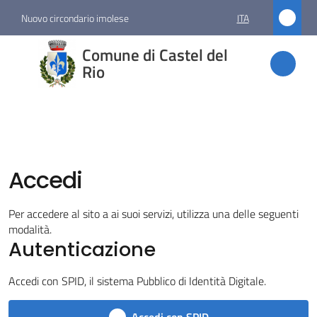
Vai al contenuto
Vai alla navigazione
Vai al footer
Nuovo circondario imolese
ITA
Comune
Comune di Castel del
di
Rio
Castel
del Rio
Accedi
Amministrazione
Per accedere al sito a ai suoi servizi, utilizza una delle seguenti
Novità
modalità.
Autenticazione
Servizi
Accedi con SPID, il sistema Pubblico di Identità Digitale.
Vivere
Castel