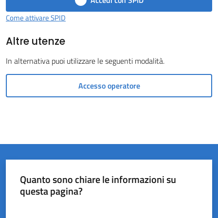
Accedi con SPID
del
Come attivare SPID
Rio
Altre utenze
In alternativa puoi utilizzare le seguenti modalità.
Accesso operatore
Servizi
on-
line
Tutti
gli
argomenti
Quanto sono chiare le informazioni su
questa pagina?
Valuta da 1 a 5 stelle