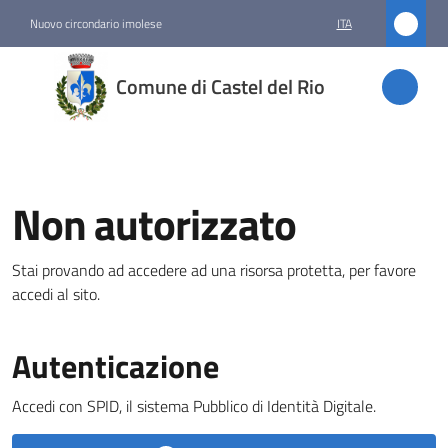
Vai al contenuto
Vai alla navigazione
Vai al footer
Nuovo circondario imolese
ITA
Comune
Comune di Castel del Rio
di
Castel
del Rio
Non autorizzato
Amministrazione
Stai provando ad accedere ad una risorsa protetta, per favore
Menu selezionato
accedi al sito.
Novità
Autenticazione
Servizi
Accedi con SPID, il sistema Pubblico di Identità Digitale.
Vivere