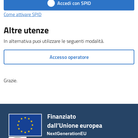
Castel
Accedi con SPID
del
Come attivare SPID
Rio
Altre utenze
In alternativa puoi utilizzare le seguenti modalità.
Servizi
Accesso operatore
on-
line
Grazie.
Tutti
gli
argomenti