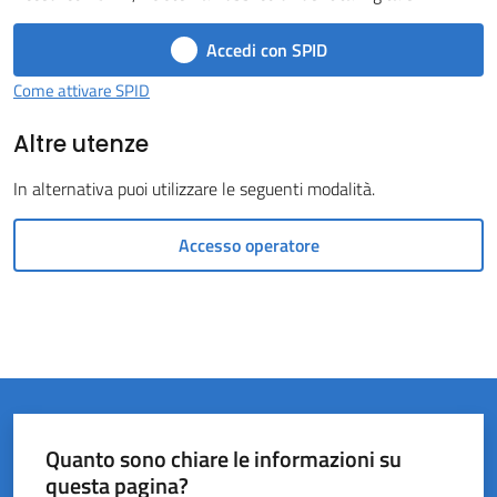
del
Accedi con SPID
Rio
Menu selezionato
Come attivare SPID
Altre utenze
In alternativa puoi utilizzare le seguenti modalità.
Servizi
Accesso operatore
on-
line
Tutti
gli
argomenti
Quanto sono chiare le informazioni su
questa pagina?