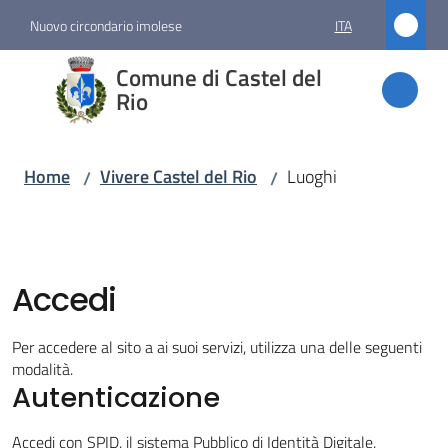
Vai al contenuto
Vai alla navigazione
Vai al footer
Nuovo circondario imolese
ITA
Comune
Comune di Castel del
di
Rio
Castel
del Rio
Home
Vivere Castel del Rio
Luoghi
/
/
Amministrazione
Accedi
Novità
Per accedere al sito a ai suoi servizi, utilizza una delle seguenti
Servizi
modalità.
Autenticazione
Vivere
Accedi con SPID, il sistema Pubblico di Identità Digitale.
Castel