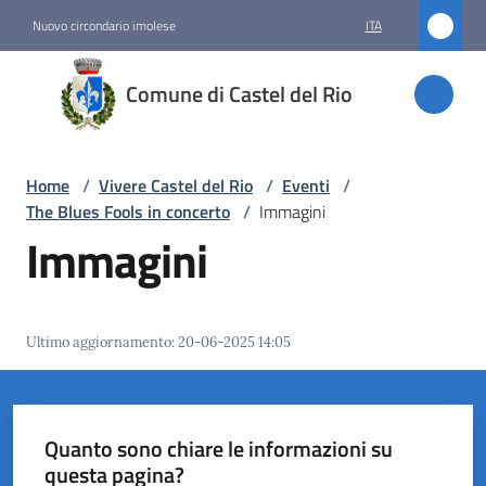
Vai al contenuto
Vai alla navigazione
Vai al footer
Nuovo circondario imolese
ITA
Comune
Comune di Castel del Rio
di
Castel
del Rio
Home
/
Vivere Castel del Rio
/
Eventi
/
The Blues Fools in concerto
/
Immagini
Immagini
Amministrazione
Novità
Ultimo aggiornamento
:
20-06-2025 14:05
Servizi
Vivere
Quanto sono chiare le informazioni su
Castel
questa pagina?