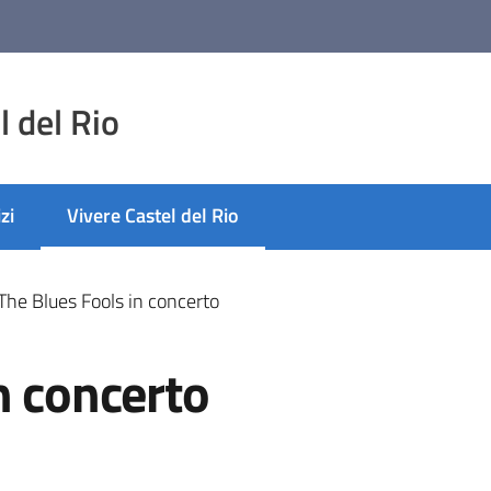
 del Rio
zi
Vivere Castel del Rio
Menu selezionato
The Blues Fools in concerto
n concerto