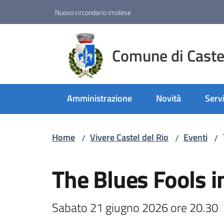
Vai al contenuto
Vai alla navigazione
Vai al footer
Nuovo circondario imolese
Comune di Castel
Amministrazione
Novità
Servi
Home
Vivere Castel del Rio
Eventi
/
/
/
Salta al contenuto
The Blues Fools i
Sabato 21 giugno 2026 ore 20.30