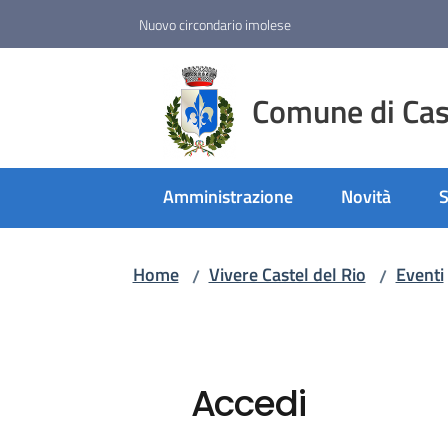
Vai al contenuto
Vai alla navigazione
Vai al footer
Nuovo circondario imolese
Comune di Cast
Amministrazione
Novità
S
Home
Vivere Castel del Rio
Eventi
/
/
Accedi