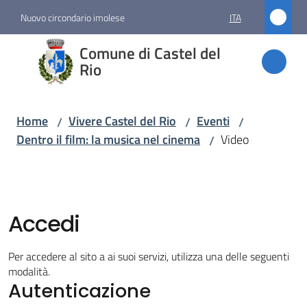
Vai al contenuto
Vai alla navigazione
Vai al footer
Nuovo circondario imolese
ITA
Comune
Comune di Castel del
di
Rio
Castel
del Rio
Home
Vivere Castel del Rio
Eventi
/
/
/
Dentro il film: la musica nel cinema
Video
/
Amministrazione
Novità
Accedi
Servizi
Per accedere al sito a ai suoi servizi, utilizza una delle seguenti
modalità.
Autenticazione
Vivere
Castel