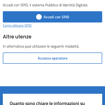
Accedi con SPID, il sistema Pubblico di Identità Digitale.
del
Rio
Accedi con SPID
Menu selezionato
Come attivare SPID
Altre utenze
In alternativa puoi utilizzare le seguenti modalità.
Servizi
on-
Accesso operatore
line
Tutti
gli
argomenti
Quanto sono chiare le informazioni su