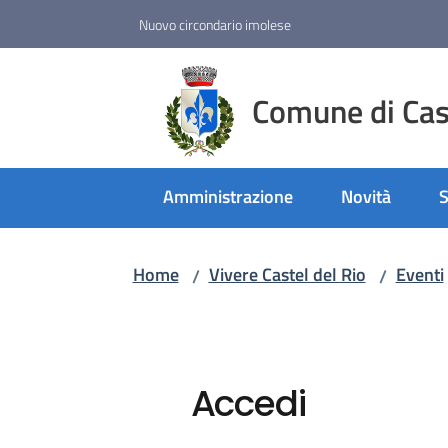
Vai al contenuto
Vai alla navigazione
Vai al footer
Nuovo circondario imolese
Comune di Cast
Amministrazione
Novità
S
Home
Vivere Castel del Rio
Eventi
/
/
Accedi