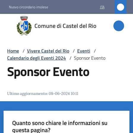
Vai al contenuto
Vai alla navigazione
Vai al footer
Nuovo circondario imolese
ITA
Comune
Comune di Castel del Rio
di
Castel
del Rio
Home
/
Vivere Castel del Rio
/
Eventi
/
Calendario degli Eventi 2024
/
Sponsor Evento
Sponsor Evento
Amministrazione
Novità
Ultimo aggiornamento
:
08-06-2024 10:11
Servizi
Vivere
Quanto sono chiare le informazioni su
Castel
questa pagina?