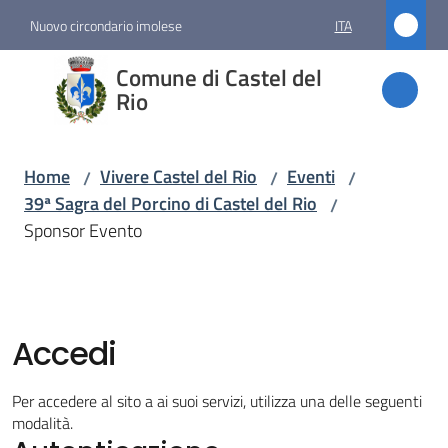
Vai al contenuto
Vai alla navigazione
Vai al footer
Nuovo circondario imolese
ITA
Comune
Comune di Castel del
di
Rio
Castel
del Rio
Home
Vivere Castel del Rio
Eventi
/
/
/
39ª Sagra del Porcino di Castel del Rio
/
Sponsor Evento
Amministrazione
Novità
Accedi
Servizi
Per accedere al sito a ai suoi servizi, utilizza una delle seguenti
Vivere
modalità.
Castel