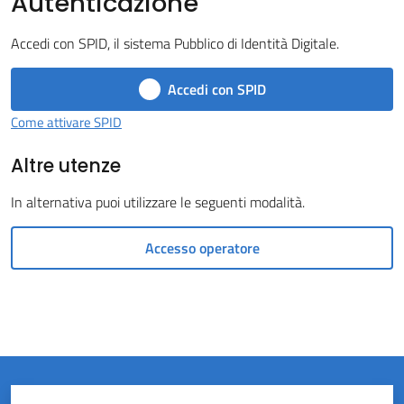
Autenticazione
del
Accedi con SPID, il sistema Pubblico di Identità Digitale.
Rio
Menu selezionato
Accedi con SPID
Come attivare SPID
Altre utenze
Servizi
In alternativa puoi utilizzare le seguenti modalità.
on-
line
Accesso operatore
Tutti
gli
argomenti