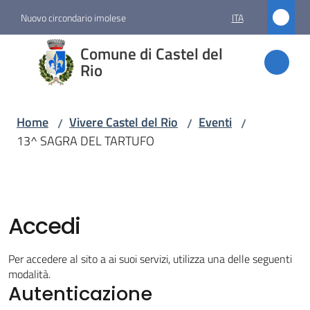
Vai al contenuto
Vai alla navigazione
Vai al footer
Nuovo circondario imolese
ITA
Comune
Comune di Castel del
di
Rio
Castel
del Rio
Home
Vivere Castel del Rio
Eventi
/
/
/
13^ SAGRA DEL TARTUFO
Amministrazione
Novità
Accedi
Servizi
Per accedere al sito a ai suoi servizi, utilizza una delle seguenti
modalità.
Autenticazione
Vivere
Castel