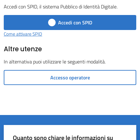
Accedi con SPID, il sistema Pubblico di Identità Digitale.
del
Rio
Accedi con SPID
Menu selezionato
Come attivare SPID
Altre utenze
In alternativa puoi utilizzare le seguenti modalità.
Servizi
on-
Accesso operatore
line
Tutti
gli
argomenti
Quanto sono chiare le informazioni su