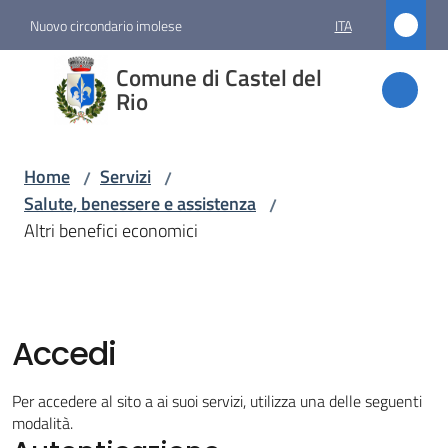
Vai al contenuto
Vai alla navigazione
Vai al footer
Nuovo circondario imolese
ITA
Comune
Comune di Castel del
di
Rio
Castel
del Rio
Home
Servizi
/
/
Salute, benessere e assistenza
/
Altri benefici economici
Amministrazione
Novità
Accedi
Servizi
Menu selezionato
Per accedere al sito a ai suoi servizi, utilizza una delle seguenti
modalità.
Vivere