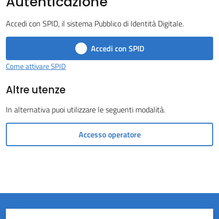
Autenticazione
Castel
Accedi con SPID, il sistema Pubblico di Identità Digitale.
del
Rio
Accedi con SPID
Come attivare SPID
Altre utenze
Servizi
In alternativa puoi utilizzare le seguenti modalità.
on-
line
Accesso operatore
Tutti
gli
argomenti