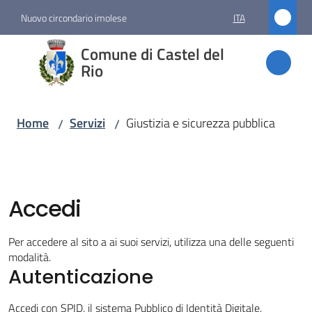
Vai al contenuto
Vai alla navigazione
Vai al footer
Nuovo circondario imolese
ITA
Comune
Comune di Castel del
di
Rio
Castel
del Rio
Home
Servizi
Giustizia e sicurezza pubblica
/
/
Amministrazione
Accedi
Novità
Per accedere al sito a ai suoi servizi, utilizza una delle seguenti
Servizi
modalità.
Menu selezionato
Autenticazione
Accedi con SPID, il sistema Pubblico di Identità Digitale.
Vivere