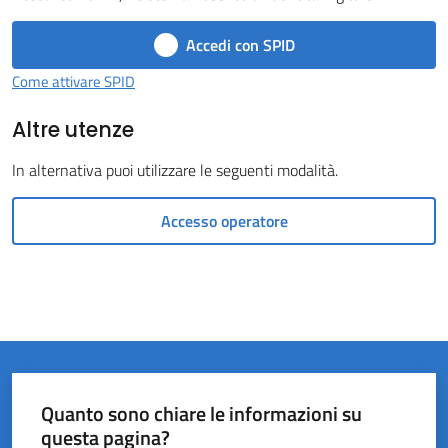
Castel
Accedi con SPID
del
Rio
Come attivare SPID
Altre utenze
In alternativa puoi utilizzare le seguenti modalità.
Servizi
Accesso operatore
on-
line
Tutti
gli
argomenti
Quanto sono chiare le informazioni su
questa pagina?