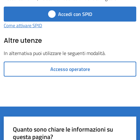
Castel
Accedi con SPID
del
Rio
Come attivare SPID
Altre utenze
In alternativa puoi utilizzare le seguenti modalità.
Servizi
Accesso operatore
on-
line
Tutti
gli
argomenti
Quanto sono chiare le informazioni su
questa pagina?