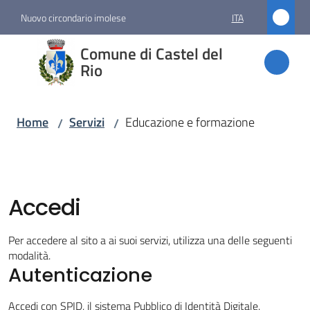
Vai al contenuto
Vai alla navigazione
Vai al footer
Nuovo circondario imolese
ITA
Comune
Comune di Castel del
di
Rio
Castel
del Rio
Home
Servizi
Educazione e formazione
/
/
Amministrazione
Accedi
Novità
Per accedere al sito a ai suoi servizi, utilizza una delle seguenti
Servizi
modalità.
Menu selezionato
Autenticazione
Accedi con SPID, il sistema Pubblico di Identità Digitale.
Vivere