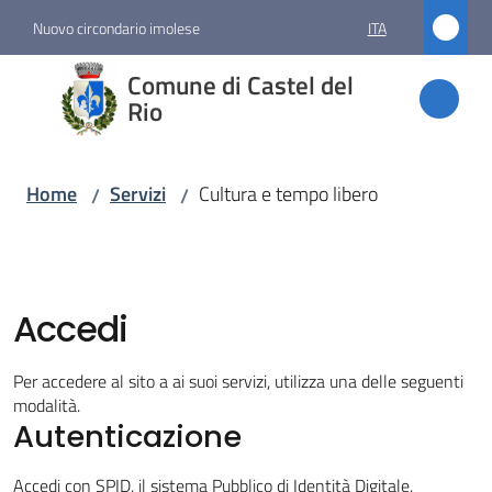
Vai al contenuto
Vai alla navigazione
Vai al footer
Nuovo circondario imolese
ITA
Comune
Comune di Castel del
di
Rio
Castel
del Rio
Home
Servizi
Cultura e tempo libero
/
/
Amministrazione
Accedi
Novità
Per accedere al sito a ai suoi servizi, utilizza una delle seguenti
Servizi
modalità.
Menu selezionato
Autenticazione
Accedi con SPID, il sistema Pubblico di Identità Digitale.
Vivere