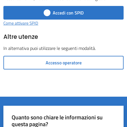
Castel
Accedi con SPID
del
Rio
Come attivare SPID
Altre utenze
In alternativa puoi utilizzare le seguenti modalità.
Servizi
Accesso operatore
on-
line
Tutti
gli
argomenti
Quanto sono chiare le informazioni su
questa pagina?