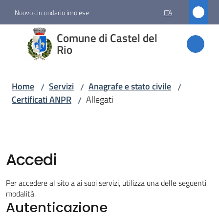
Vai al contenuto
Vai alla navigazione
Vai al footer
Nuovo circondario imolese
ITA
Comune
Comune di Castel del
di
Rio
Castel
del Rio
Home
Servizi
Anagrafe e stato civile
/
/
/
Certificati ANPR
Allegati
/
Amministrazione
Novità
Accedi
Servizi
Per accedere al sito a ai suoi servizi, utilizza una delle seguenti
Menu selezionato
modalità.
Autenticazione
Vivere