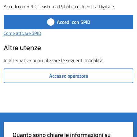
Accedi con SPID, il sistema Pubblico di Identità Digitale.
Castel
del
Accedi con SPID
Rio
Come attivare SPID
Altre utenze
In alternativa puoi utilizzare le seguenti modalità.
Servizi
on-
Accesso operatore
line
Tutti
gli
argomenti
Quanto sono chiare le informazioni su