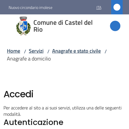
Vai al contenuto
Vai alla navigazione
Vai al footer
Nuovo circondario imolese
ITA
Comune
Comune di Castel del
di
Rio
Castel
del Rio
Home
Servizi
Anagrafe e stato civile
/
/
/
Anagrafe a domicilio
Amministrazione
Novità
Accedi
Servizi
Per accedere al sito a ai suoi servizi, utilizza una delle seguenti
Menu selezionato
modalità.
Autenticazione
Vivere