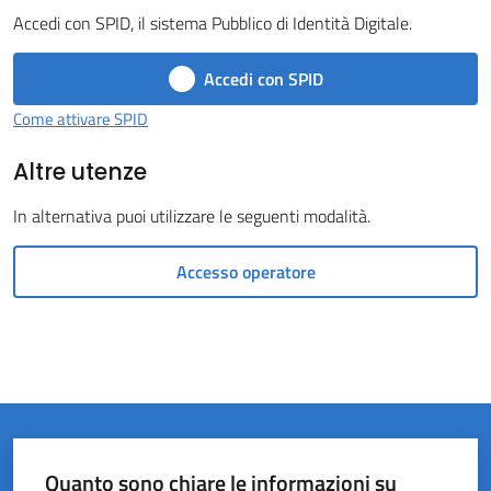
Accedi con SPID, il sistema Pubblico di Identità Digitale.
Castel
del
Accedi con SPID
Rio
Come attivare SPID
Altre utenze
In alternativa puoi utilizzare le seguenti modalità.
Servizi
on-
Accesso operatore
line
Tutti
gli
argomenti
Quanto sono chiare le informazioni su