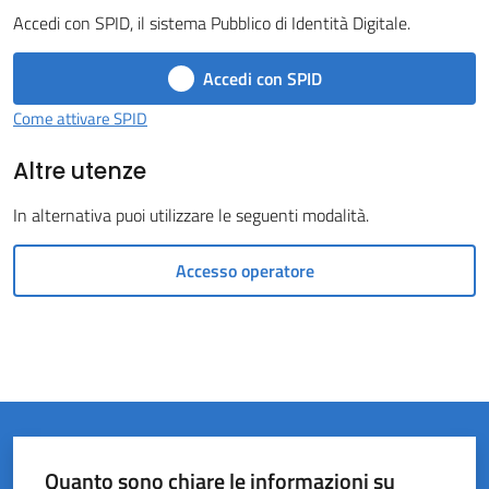
Accedi con SPID, il sistema Pubblico di Identità Digitale.
del
Rio
Accedi con SPID
Come attivare SPID
Altre utenze
Servizi
In alternativa puoi utilizzare le seguenti modalità.
on-
line
Accesso operatore
Tutti
gli
argomenti
Quanto sono chiare le informazioni su