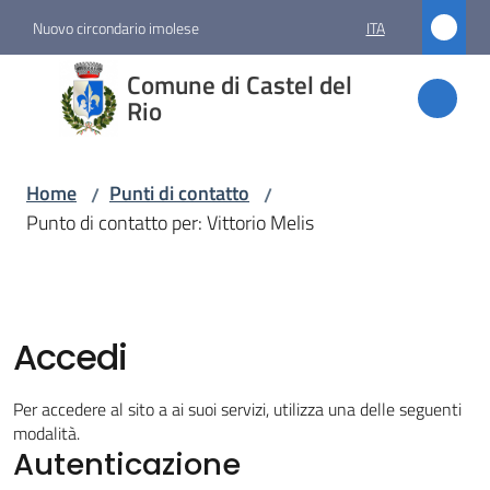
Vai al contenuto
Vai alla navigazione
Vai al footer
Nuovo circondario imolese
ITA
Comune
Comune di Castel del
di
Rio
Castel
del Rio
Home
Punti di contatto
/
/
Punto di contatto per: Vittorio Melis
Amministrazione
Novità
Accedi
Servizi
Per accedere al sito a ai suoi servizi, utilizza una delle seguenti
modalità.
Autenticazione
Vivere
Castel