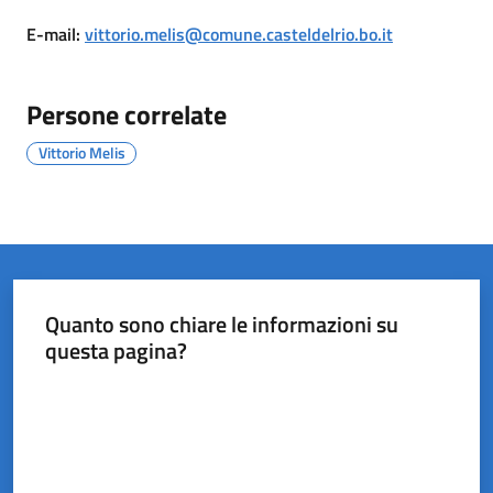
del
E-mail
:
vittorio.melis@comune.casteldelrio.bo.it
Rio
Persone correlate
Vittorio Melis
Servizi
on-
line
Tutti
gli
Quanto sono chiare le informazioni su
argomenti
questa pagina?
Valuta da 1 a 5 stelle