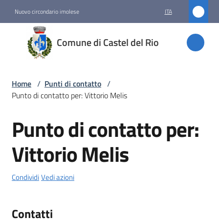
Vai al contenuto
Vai alla navigazione
Vai al footer
Nuovo circondario imolese
ITA
Comune
Comune di Castel del Rio
di
Castel
del Rio
Home
/
Punti di contatto
/
Punto di contatto per: Vittorio Melis
Punto di contatto per:
Amministrazione
Salta al contenuto
Vittorio Melis
Novità
Servizi
Condividi
Vedi azioni
Vivere
Contatti
Castel