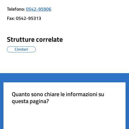
del
Telefono
:
0542-95906
Rio
Fax
:
0542-95313
Strutture correlate
Servizi
Cimiteri
on-
line
Tutti
gli
argomenti
Quanto sono chiare le informazioni su
questa pagina?
Valuta da 1 a 5 stelle