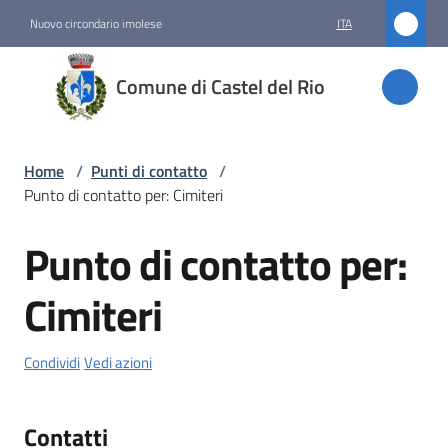
Vai al contenuto
Vai alla navigazione
Vai al footer
Nuovo circondario imolese
ITA
Comune
Comune di Castel del Rio
di
Castel
del Rio
Home
/
Punti di contatto
/
Punto di contatto per: Cimiteri
Punto di contatto per:
Amministrazione
Salta al contenuto
Cimiteri
Novità
Servizi
Condividi
Vedi azioni
Vivere
Contatti
Castel