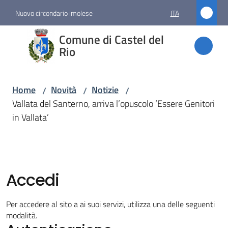
Vai al contenuto
Vai alla navigazione
Vai al footer
Nuovo circondario imolese
ITA
Comune
Comune di Castel del
di
Rio
Castel
del Rio
Home
Novità
Notizie
/
/
/
Vallata del Santerno, arriva l’opuscolo ‘Essere Genitori
in Vallata’
Amministrazione
Novità
Menu selezionato
Accedi
Servizi
Per accedere al sito a ai suoi servizi, utilizza una delle seguenti
modalità.
Vivere