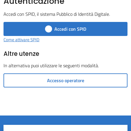
Autenticazione
Castel
Accedi con SPID, il sistema Pubblico di Identità Digitale.
del
Rio
Accedi con SPID
Come attivare SPID
Altre utenze
Servizi
In alternativa puoi utilizzare le seguenti modalità.
on-
line
Accesso operatore
Tutti
gli
argomenti