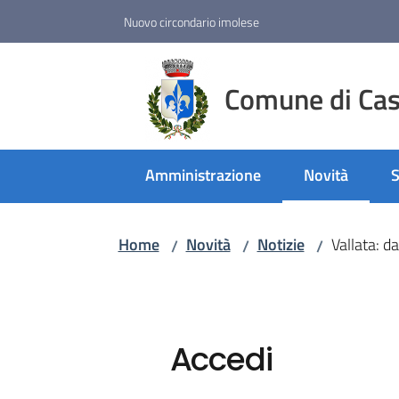
Vai al contenuto
Vai alla navigazione
Vai al footer
Nuovo circondario imolese
Comune di Cast
Amministrazione
Novità
S
Menu selezio
Home
Novità
Notizie
Vallata: d
/
/
/
Accedi