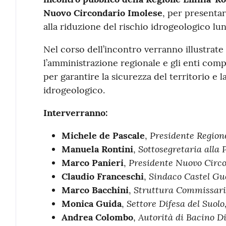
Nuovo Circondario Imolese
, per presentar
alla riduzione del rischio idrogeologico lung
Nel corso dell’incontro verranno illustrate 
l’amministrazione regionale e gli enti co
per garantire la sicurezza del territorio e 
idrogeologico.
Interverranno:
Presidente Regio
Michele de Pascale
,
Sottosegretaria alla
Manuela Rontini
,
Presidente Nuovo Circo
Marco Panieri
,
Sindaco Castel Gue
Claudio Franceschi
,
Struttura Commissaria
Marco Bacchini
,
Settore Difesa del Suol
Monica Guida
,
Autorità di Bacino D
Andrea Colombo
,