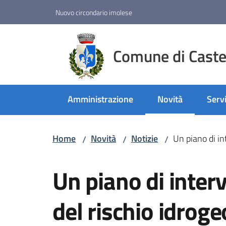
Vai al contenuto
Vai alla navigazione
Vai al footer
Nuovo circondario imolese
Comune di Castel
Amministrazione
Novità
Servi
Menu selezionato
Home
Novità
Notizie
Un piano di int
/
/
/
Salta al contenuto
Un piano di interv
del rischio idroge