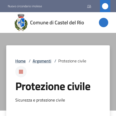
Vai al contenuto
Vai alla navigazione
Vai al footer
Nuovo circondario imolese
ITA
Comune
Comune di Castel del Rio
di
Castel
del Rio
Home
/
Argomenti
/
Protezione civile
Amministrazione
Novità
Protezione civile
Servizi
Sicurezza e protezione civile
Vivere
Castel