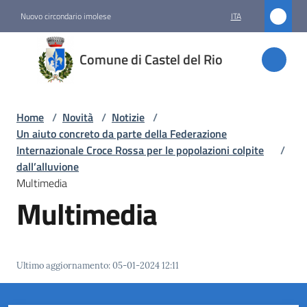
Vai al contenuto
Vai alla navigazione
Vai al footer
Nuovo circondario imolese
ITA
Comune
Comune di Castel del Rio
di
Castel
del Rio
Home
/
Novità
/
Notizie
/
Un aiuto concreto da parte della Federazione
Internazionale Croce Rossa per le popolazioni colpite
/
dall’alluvione
Amministrazione
Multimedia
Multimedia
Novità
Menu selezionato
Servizi
Ultimo aggiornamento
:
05-01-2024 12:11
Vivere