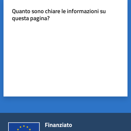
Castel
del
Quanto sono chiare le informazioni su
Rio
questa pagina?
Valuta da 1 a 5 stelle
Servizi
on-
line
Tutti
gli
argomenti