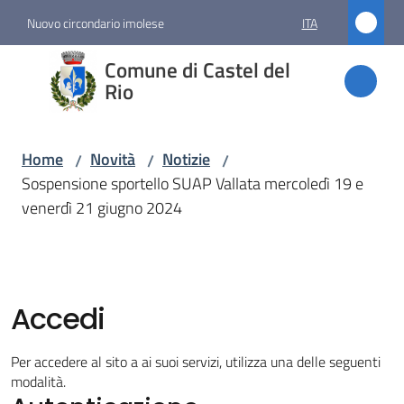
Vai al contenuto
Vai alla navigazione
Vai al footer
Nuovo circondario imolese
ITA
Comune
Comune di Castel del
di
Rio
Castel
del Rio
Home
Novità
Notizie
/
/
/
Sospensione sportello SUAP Vallata mercoledì 19 e
venerdì 21 giugno 2024
Amministrazione
Novità
Menu selezionato
Accedi
Servizi
Per accedere al sito a ai suoi servizi, utilizza una delle seguenti
modalità.
Vivere