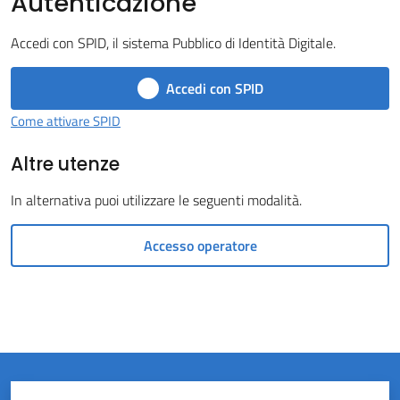
Autenticazione
Castel
Accedi con SPID, il sistema Pubblico di Identità Digitale.
del
Rio
Accedi con SPID
Come attivare SPID
Altre utenze
Servizi
In alternativa puoi utilizzare le seguenti modalità.
on-
line
Accesso operatore
Tutti
gli
argomenti