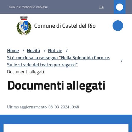
Vai al contenuto
Vai alla navigazione
Vai al footer
Nuovo circondario imolese
ITA
Comune
Comune di Castel del Rio
di
Castel
del Rio
Home
/
Novità
/
Notizie
/
Si è conclusa la rassegna “Nella Splendida Cornice.
/
Sulle strade del teatro per ragazzi”
Documenti allegati
Amministrazione
Documenti allegati
Novità
Menu selezionato
Ultimo aggiornamento
:
08-03-2024 10:48
Servizi
Vivere