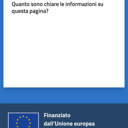
Castel
Quanto sono chiare le informazioni su
del
questa pagina?
Rio
Valuta da 1 a 5 stelle
Servizi
on-
line
Tutti
gli
argomenti